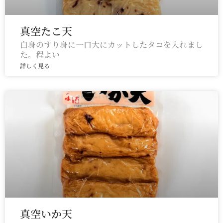
真空たこ天
白身のすり身に一口大にカットしたタコを入れまし
た。程よい
詳しく見る
真空いか天