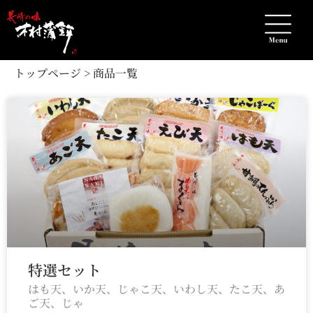
トップページ > 商品一覧
特選セット
はも天、いか天、じゃこ天、いわし天、たこ天、あ
ご天、じゃ