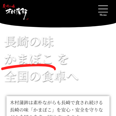
長崎の味
かまぼこ
を
全国の食卓へ
木村蒲鉾は素朴ながらも長崎で食され続ける
長崎の味「かまぼこ」を安心・安全を守りな