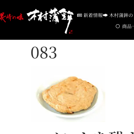
新着情報
木村蒲鉾の
商品
083